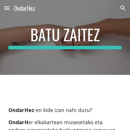
OndarHez
Skip to main content
Skip to navigation
BATU ZAITEZ
OndarHez
-en kide izan nahi duzu?
OndarH
er elkakartean museoetako eta