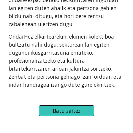
ondare-espazioetako hezkuntzaren inguruan
lan egiten duten ahalik eta pertsona gehien
bildu nahi ditugu, eta hori bere zentzu
zabalenean ulertzen dugu.
OndarHez elkartearekin, ekimen kolektiboa
bultzatu nahi dugu, sektorean lan egiten
dugunoi ikusgarritasuna emateko,
profesionalizatzeko eta kultura-
bitartekaritzaren arloan jakintza sortzeko.
Zenbat eta pertsona gehiago izan, orduan eta
indar handiagoa izango dute gure ekintzek.
Batu zaitez